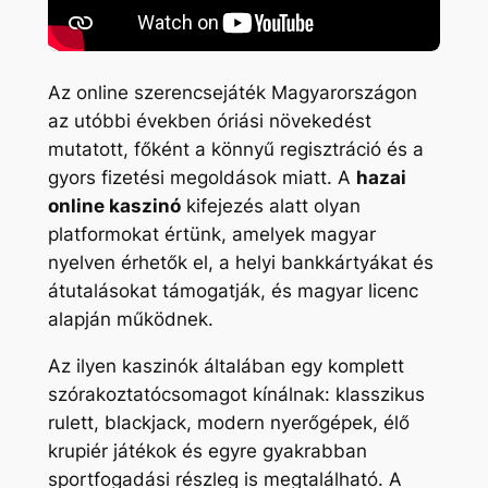
Az online szerencsejáték Magyarországon
az utóbbi években óriási növekedést
mutatott, főként a könnyű regisztráció és a
gyors fizetési megoldások miatt. A
hazai
online kaszinó
kifejezés alatt olyan
platformokat értünk, amelyek magyar
nyelven érhetők el, a helyi bankkártyákat és
átutalásokat támogatják, és magyar licenc
alapján működnek.
Az ilyen kaszinók általában egy komplett
szórakoztatócsomagot kínálnak: klasszikus
rulett, blackjack, modern nyerőgépek, élő
krupiér játékok és egyre gyakrabban
sportfogadási részleg is megtalálható. A