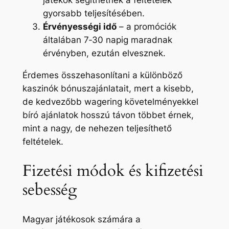
játékok segíthetnek a feltételek
gyorsabb teljesítésében.
Érvényességi idő
– a promóciók
általában 7‑30 napig maradnak
érvényben, ezután elvesznek.
Érdemes összehasonlítani a különböző
kaszinók bónuszajánlatait, mert a kisebb,
de kedvezőbb wagering követelményekkel
bíró ajánlatok hosszú távon többet érnek,
mint a nagy, de nehezen teljesíthető
feltételek.
Fizetési módok és kifizetési
sebesség
Magyar játékosok számára a