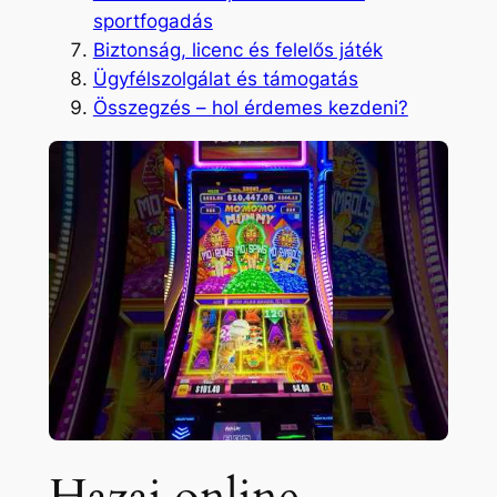
sportfogadás
Biztonság, licenc és felelős játék
Ügyfélszolgálat és támogatás
Összegzés – hol érdemes kezdeni?
Hazai online