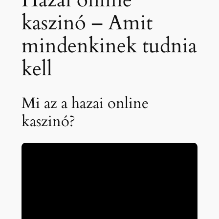
kaszinó – Amit
mindenkinek tudnia
kell
Mi az a hazai online
kaszinó?