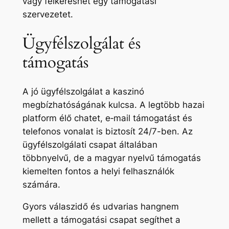
vagy felkereshet egy támogatási
szervezetet.
Ügyfélszolgálat és
támogatás
A jó ügyfélszolgálat a kaszinó
megbízhatóságának kulcsa. A legtöbb hazai
platform élő chatet, e‑mail támogatást és
telefonos vonalat is biztosít 24/7-ben. Az
ügyfélszolgálati csapat általában
többnyelvű, de a magyar nyelvű támogatás
kiemelten fontos a helyi felhasználók
számára.
Gyors válaszidő és udvarias hangnem
mellett a támogatási csapat segíthet a