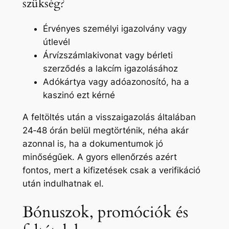
szükség?
Érvényes személyi igazolvány vagy
útlevél
Árvízszámlakivonat vagy bérleti
szerződés a lakcím igazolásához
Adókártya vagy adóazonosító, ha a
kaszinó ezt kérné
A feltöltés után a visszaigazolás általában
24‑48 órán belül megtörténik, néha akár
azonnal is, ha a dokumentumok jó
minőségűek. A gyors ellenőrzés azért
fontos, mert a kifizetések csak a verifikáció
után indulhatnak el.
Bónuszok, promóciók és