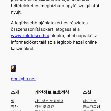
feltételeket és megbízható ügyfélszolgálatot
nyújt.
A legfrissebb ajánlatokért és részletes
összehasonlításokért látogass el a
www.zoldtesco.hu/
oldalra, ahol naprakész
információkat találsz a legjobb hazai online
kaszinókról.
donkyho.net
소개
개인정보 보호정책
소셜
팀
개인정보 보호정책
페이스북
역사
약관 및 조건
인스타그램