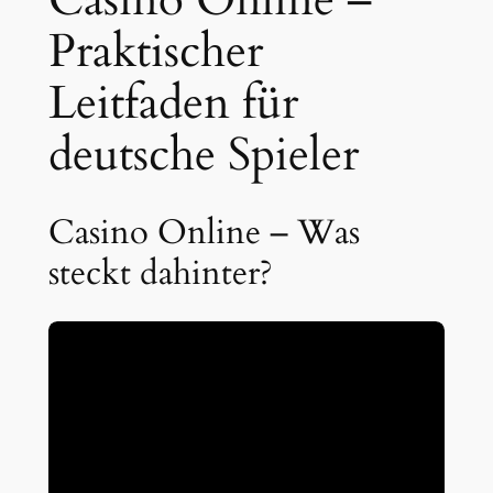
Praktischer
Leitfaden für
deutsche Spieler
Casino Online – Was
steckt dahinter?