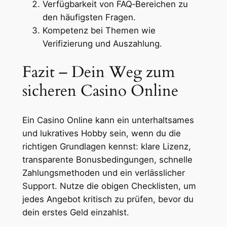
Verfügbarkeit von FAQ‑Bereichen zu
den häufigsten Fragen.
Kompetenz bei Themen wie
Verifizierung und Auszahlung.
Fazit – Dein Weg zum
sicheren Casino Online
Ein Casino Online kann ein unterhaltsames
und lukratives Hobby sein, wenn du die
richtigen Grundlagen kennst: klare Lizenz,
transparente Bonusbedingungen, schnelle
Zahlungsmethoden und ein verlässlicher
Support. Nutze die obigen Checklisten, um
jedes Angebot kritisch zu prüfen, bevor du
dein erstes Geld einzahlst.