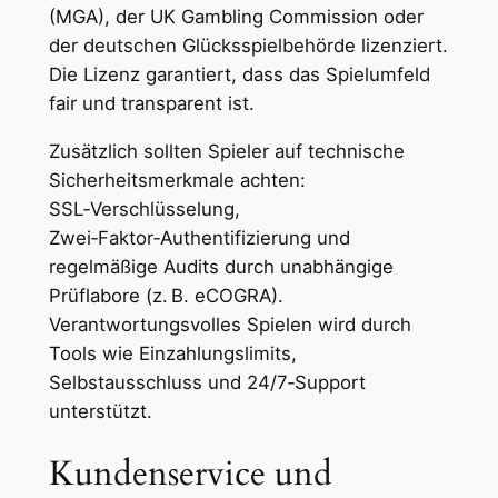
(MGA), der UK Gambling Commission oder
der deutschen Glücksspielbehörde lizenziert.
Die Lizenz garantiert, dass das Spielumfeld
fair und transparent ist.
Zusätzlich sollten Spieler auf technische
Sicherheitsmerkmale achten:
SSL‑Verschlüsselung,
Zwei‑Faktor‑Authentifizierung und
regelmäßige Audits durch unabhängige
Prüflabore (z. B. eCOGRA).
Verantwortungsvolles Spielen wird durch
Tools wie Einzahlungslimits,
Selbstausschluss und 24/7‑Support
unterstützt.
Kundenservice und