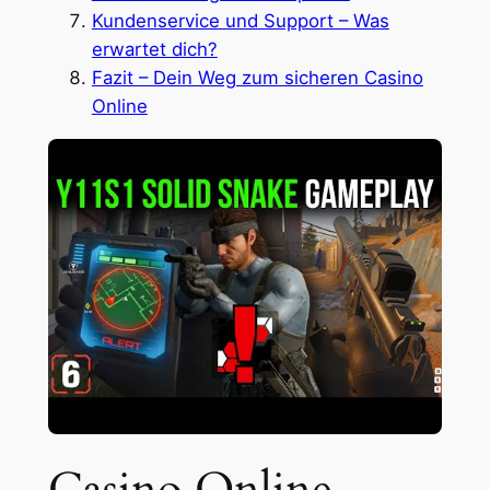
Kundenservice und Support – Was
erwartet dich?
Fazit – Dein Weg zum sicheren Casino
Online
Casino Online –