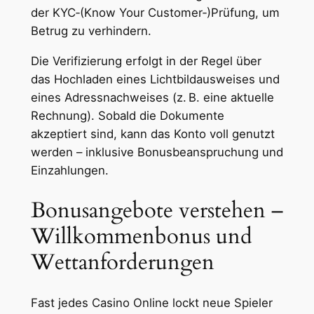
der KYC‑(Know Your Customer‑)Prüfung, um
Betrug zu verhindern.
Die Verifizierung erfolgt in der Regel über
das Hochladen eines Lichtbildausweises und
eines Adressnachweises (z. B. eine aktuelle
Rechnung). Sobald die Dokumente
akzeptiert sind, kann das Konto voll genutzt
werden – inklusive Bonusbeanspruchung und
Einzahlungen.
Bonusangebote verstehen –
Willkommenbonus und
Wettanforderungen
Fast jedes Casino Online lockt neue Spieler