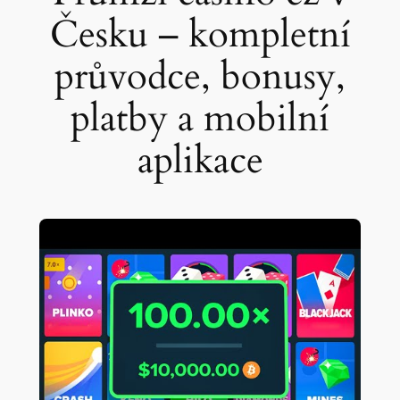
Česku – kompletní
průvodce, bonusy,
platby a mobilní
aplikace