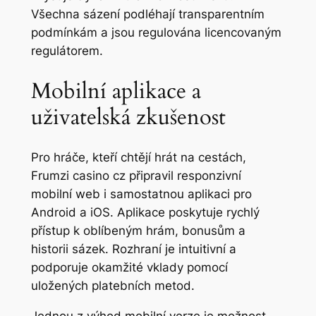
Všechna sázení podléhají transparentním
podmínkám a jsou regulována licencovaným
regulátorem.
Mobilní aplikace a
uživatelská zkušenost
Pro hráče, kteří chtějí hrát na cestách,
Frumzi casino cz připravil responzivní
mobilní web i samostatnou aplikaci pro
Android a iOS. Aplikace poskytuje rychlý
přístup k oblíbeným hrám, bonusům a
historii sázek. Rozhraní je intuitivní a
podporuje okamžité vklady pomocí
uložených platebních metod.