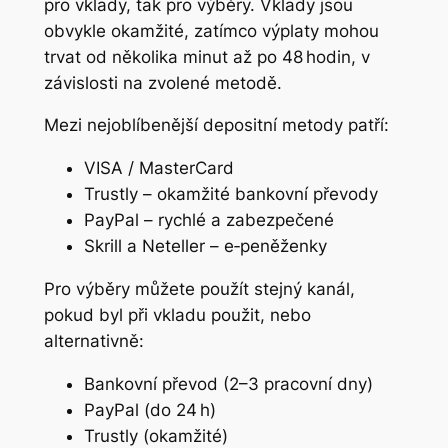
pro vklady, tak pro výběry. Vklady jsou
obvykle okamžité, zatímco výplaty mohou
trvat od několika minut až po 48 hodin, v
závislosti na zvolené metodě.
Mezi nejoblíbenější depositní metody patří:
VISA / MasterCard
Trustly – okamžité bankovní převody
PayPal – rychlé a zabezpečené
Skrill a Neteller – e‑peněženky
Pro výběry můžete použít stejný kanál,
pokud byl při vkladu použit, nebo
alternativně:
Bankovní převod (2–3 pracovní dny)
PayPal (do 24 h)
Trustly (okamžité)