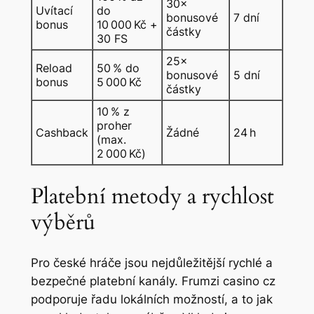
30×
Uvítací
do
bonusové
7 dní
bonus
10 000 Kč +
částky
30 FS
25×
Reload
50 % do
bonusové
5 dní
bonus
5 000 Kč
částky
10 % z
proher
Cashback
Žádné
24 h
(max.
2 000 Kč)
Platební metody a rychlost
výběrů
Pro české hráče jsou nejdůležitější rychlé a
bezpečné platební kanály. Frumzi casino cz
podporuje řadu lokálních možností, a to jak