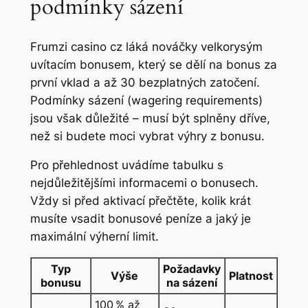
podmínky sázení
Frumzi casino cz láká nováčky velkorysým
uvítacím bonusem, který se dělí na bonus za
první vklad a až 30 bezplatných zatočení.
Podmínky sázení (wagering requirements)
jsou však důležité – musí být splněny dříve,
než si budete moci vybrat výhry z bonusu.
Pro přehlednost uvádíme tabulku s
nejdůležitějšími informacemi o bonusech.
Vždy si před aktivací přečtěte, kolik krát
musíte vsadit bonusové peníze a jaký je
maximální výherní limit.
Typ
Požadavky
Výše
Platnost
bonusu
na sázení
100 % až