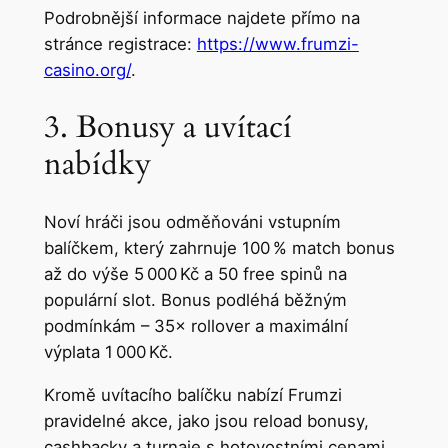
Podrobnější informace najdete přímo na
stránce registrace:
https://www.frumzi-
casino.org/
.
3. Bonusy a uvítací
nabídky
Noví hráči jsou odměňováni vstupním
balíčkem, který zahrnuje 100 % match bonus
až do výše 5 000 Kč a 50 free spinů na
populární slot. Bonus podléhá běžným
podmínkám – 35× rollover a maximální
výplata 1 000 Kč.
Kromě uvítacího balíčku nabízí Frumzi
pravidelné akce, jako jsou reload bonusy,
cashbacky a turnaje s hotovostními cenami.