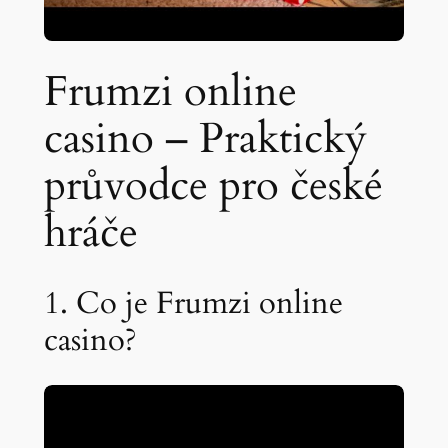
Frumzi online
casino – Praktický
průvodce pro české
hráče
1. Co je Frumzi online
casino?