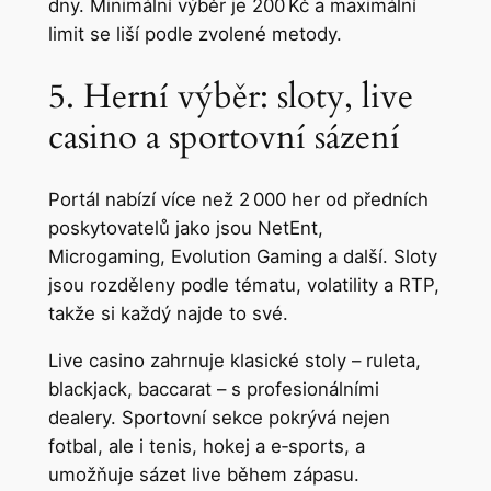
dny. Minimální výběr je 200 Kč a maximální
limit se liší podle zvolené metody.
5. Herní výběr: sloty, live
casino a sportovní sázení
Portál nabízí více než 2 000 her od předních
poskytovatelů jako jsou NetEnt,
Microgaming, Evolution Gaming a další. Sloty
jsou rozděleny podle tématu, volatility a RTP,
takže si každý najde to své.
Live casino zahrnuje klasické stoly – ruleta,
blackjack, baccarat – s profesionálními
dealery. Sportovní sekce pokrývá nejen
fotbal, ale i tenis, hokej a e‑sports, a
umožňuje sázet live během zápasu.