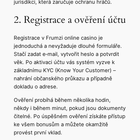
jurisdikci, která zaručuje ochranu hráčů.
2. Registrace a ověření účtu
Registrace v Frumzi online casino je
jednoduchá a nevyžaduje dlouhé formuláře.
Stačí zadat e‑mail, vytvořit heslo a potvrdit
věk. Po aktivaci účtu vás systém vyzve k
základnímu KYC (Know Your Customer) –
nahrání občanského průkazu a případně
dokladu o adrese.
Ověření probíhá během několika hodin,
někdy i během minut, pokud jsou dokumenty
čitelné. Po úspěšném ověření získáte přístup
ke všem bonusům a můžete okamžitě
provést první vklad.