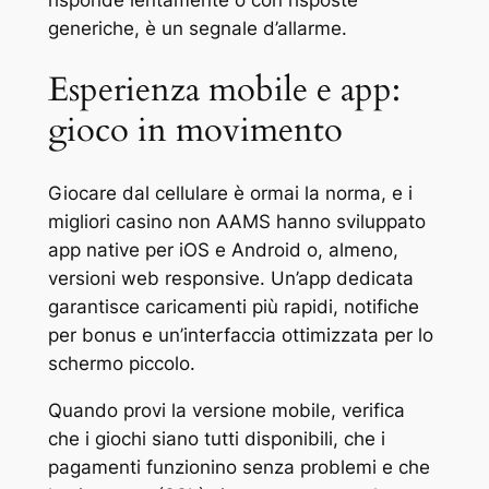
generiche, è un segnale d’allarme.
Esperienza mobile e app:
gioco in movimento
Giocare dal cellulare è ormai la norma, e i
migliori casino non AAMS hanno sviluppato
app native per iOS e Android o, almeno,
versioni web responsive. Un’app dedicata
garantisce caricamenti più rapidi, notifiche
per bonus e un’interfaccia ottimizzata per lo
schermo piccolo.
Quando provi la versione mobile, verifica
che i giochi siano tutti disponibili, che i
pagamenti funzionino senza problemi e che