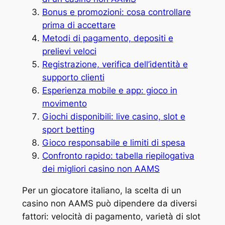
Bonus e promozioni: cosa controllare
prima di accettare
Metodi di pagamento, depositi e
prelievi veloci
Registrazione, verifica dell’identità e
supporto clienti
Esperienza mobile e app: gioco in
movimento
Giochi disponibili: live casino, slot e
sport betting
Gioco responsabile e limiti di spesa
Confronto rapido: tabella riepilogativa
dei migliori casino non AAMS
Per un giocatore italiano, la scelta di un
casino non AAMS può dipendere da diversi
fattori: velocità di pagamento, varietà di slot