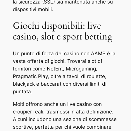
la sicurezza (SSL) sia mantenuta anche su
dispositivi mobili.
Giochi disponibili: live
casino, slot e sport betting
Un punto di forza dei casino non AAMS è la
vasta offerta di giochi. Troverai slot di
fornitori come NetEnt, Microgaming,
Pragmatic Play, oltre a tavoli di roulette,
blackjack e baccarat con diversi limiti di
puntata.
Molti offrono anche un live casino con
croupier reali, trasmessi in alta definizione.
Alcuni includono una sezione di scommesse
sportive, perfetta per chi vuole combinare