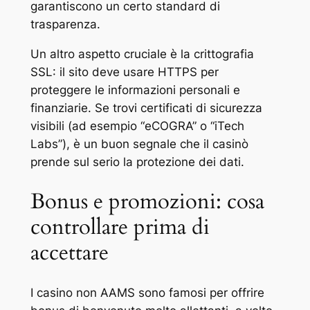
garantiscono un certo standard di
trasparenza.
Un altro aspetto cruciale è la crittografia
SSL: il sito deve usare HTTPS per
proteggere le informazioni personali e
finanziarie. Se trovi certificati di sicurezza
visibili (ad esempio “eCOGRA” o “iTech
Labs”), è un buon segnale che il casinò
prende sul serio la protezione dei dati.
Bonus e promozioni: cosa
controllare prima di
accettare
I casino non AAMS sono famosi per offrire