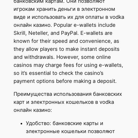
банковским картам. Они позволяют
игрокам хранить деньги в электронном
виде и использовать их для оплаты в vodka
онлайн казино. Popular e-wallets include
Skrill, Neteller, and PayPal. E-wallets are
known for their speed and convenience, as
they allow players to make instant deposits
and withdrawals. However, some online
casinos may charge fees for using e-wallets,
so it’s essential to check the casino’s
payment options before making a deposit.
Преимущества использования банковских
карт и электронных кошельков в vodka
онлайн казино:
Удобство: банковские карты и
электронные кошельки позволяют