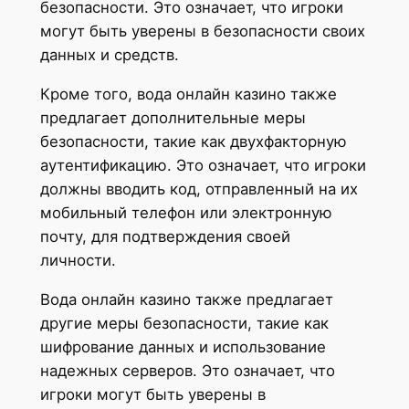
безопасности. Это означает, что игроки
могут быть уверены в безопасности своих
данных и средств.
Кроме того, вода онлайн казино также
предлагает дополнительные меры
безопасности, такие как двухфакторную
аутентификацию. Это означает, что игроки
должны вводить код, отправленный на их
мобильный телефон или электронную
почту, для подтверждения своей
личности.
Вода онлайн казино также предлагает
другие меры безопасности, такие как
шифрование данных и использование
надежных серверов. Это означает, что
игроки могут быть уверены в