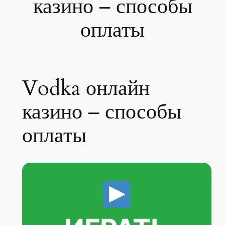
казино – способы
оплаты
Vodka онлайн
казино – способы
оплаты