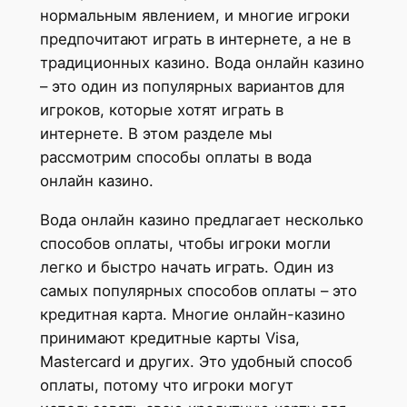
нормальным явлением, и многие игроки
предпочитают играть в интернете, а не в
традиционных казино. Вода онлайн казино
– это один из популярных вариантов для
игроков, которые хотят играть в
интернете. В этом разделе мы
рассмотрим способы оплаты в вода
онлайн казино.
Вода онлайн казино предлагает несколько
способов оплаты, чтобы игроки могли
легко и быстро начать играть. Один из
самых популярных способов оплаты – это
кредитная карта. Многие онлайн-казино
принимают кредитные карты Visa,
Mastercard и других. Это удобный способ
оплаты, потому что игроки могут