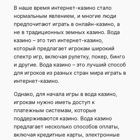
В наше время интернет-казино стало
нормальным явлением, и многие люди
предпочитают играть в онлайн-казино, а
не в традиционных земных казино. Вода
казино – это тип интернет-казино,
который предлагает игрокам широкий
спектр игр, включая рулетку, покер, бинго
и другие. Вода казино – это лучший способ
для игроков из разных стран мира играть в
интернет-казино.
Однако, для начала игры в вода казино,
игрокам нужно иметь доступ к
платежным системам, которые
поддерживаются казино. Вода казино
предлагает несколько способов оплаты,
включая кредитные карты, электронные