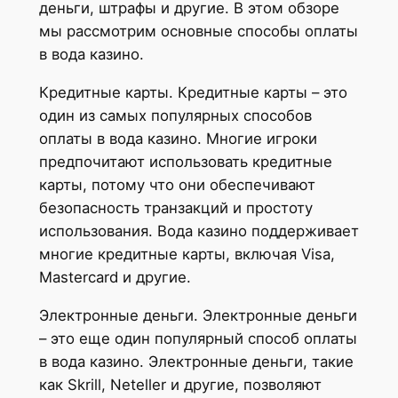
деньги, штрафы и другие. В этом обзоре
мы рассмотрим основные способы оплаты
в вода казино.
Кредитные карты. Кредитные карты – это
один из самых популярных способов
оплаты в вода казино. Многие игроки
предпочитают использовать кредитные
карты, потому что они обеспечивают
безопасность транзакций и простоту
использования. Вода казино поддерживает
многие кредитные карты, включая Visa,
Mastercard и другие.
Электронные деньги. Электронные деньги
– это еще один популярный способ оплаты
в вода казино. Электронные деньги, такие
как Skrill, Neteller и другие, позволяют