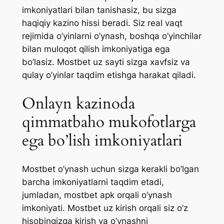
imkoniyatlari bilan tanishasiz, bu sizga
haqiqiy kazino hissi beradi. Siz real vaqt
rejimida o’yinlarni o’ynash, boshqa o’yinchilar
bilan muloqot qilish imkoniyatiga ega
bo’lasiz. Mostbet uz sayti sizga xavfsiz va
qulay o’yinlar taqdim etishga harakat qiladi.
Onlayn kazinoda
qimmatbaho mukofotlarga
ega bo’lish imkoniyatlari
Mostbet o’ynash uchun sizga kerakli bo’lgan
barcha imkoniyatlarni taqdim etadi,
jumladan, mostbet apk orqali o’ynash
imkoniyati. Mostbet uz kirish orqali siz o’z
hisobingizga kirish va o’ynashni