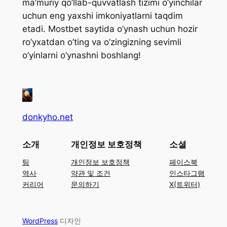
ma’muriy qo’llab-quvvatlash tizimi o’yinchilar
uchun eng yaxshi imkoniyatlarni taqdim
etadi. Mostbet saytida o’ynash uchun hozir
ro’yxatdan o’ting va o’zingizning sevimli
o’yinlarni o’ynashni boshlang!
donkyho.net
소개
개인정보 보호정책
소셜
팀
개인정보 보호정책
페이스북
역사
약관 및 조건
인스타그램
커리어
문의하기
X(트위터)
WordPress
디자인