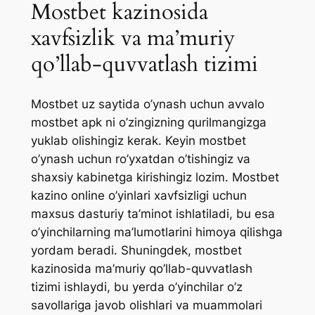
Mostbet kazinosida
xavfsizlik va ma’muriy
qo’llab-quvvatlash tizimi
Mostbet uz saytida o’ynash uchun avvalo
mostbet apk ni o’zingizning qurilmangizga
yuklab olishingiz kerak. Keyin mostbet
o’ynash uchun ro’yxatdan o’tishingiz va
shaxsiy kabinetga kirishingiz lozim. Mostbet
kazino online o’yinlari xavfsizligi uchun
maxsus dasturiy ta’minot ishlatiladi, bu esa
o’yinchilarning ma’lumotlarini himoya qilishga
yordam beradi. Shuningdek, mostbet
kazinosida ma’muriy qo’llab-quvvatlash
tizimi ishlaydi, bu yerda o’yinchilar o’z
savollariga javob olishlari va muammolari