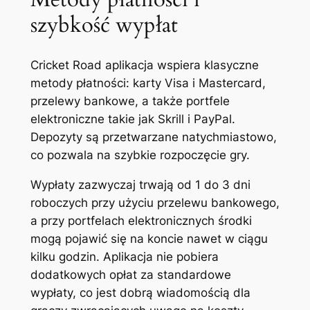
szybkość wypłat
Cricket Road aplikacja wspiera klasyczne
metody płatności: karty Visa i Mastercard,
przelewy bankowe, a także portfele
elektroniczne takie jak Skrill i PayPal.
Depozyty są przetwarzane natychmiastowo,
co pozwala na szybkie rozpoczęcie gry.
Wypłaty zazwyczaj trwają od 1 do 3 dni
roboczych przy użyciu przelewu bankowego,
a przy portfelach elektronicznych środki
mogą pojawić się na koncie nawet w ciągu
kilku godzin. Aplikacja nie pobiera
dodatkowych opłat za standardowe
wypłaty, co jest dobrą wiadomością dla