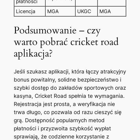
płatności
Licencja
MGA
UKGC
MGA
Podsumowanie – czy
warto pobrać cricket road
aplikacja?
Jeśli szukasz aplikacji, która łączy atrakcyjny
bonus powitalny, solidne bezpieczeństwo i
szybki dostęp do zakładów sportowych oraz
kasyna, Cricket Road spełnia te wymagania.
Rejestracja jest prosta, a weryfikacja nie
trwa długo, co pozwala od razu cieszyć się
grą. Dostępność popularnych metod
płatności i przyzwoita szybkość wypłat
sprawiają, że codzienne korzystanie z