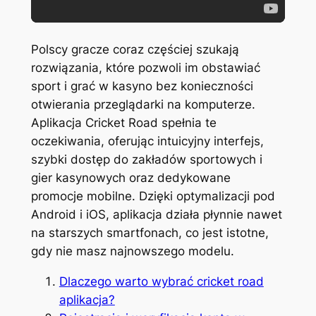
Polscy gracze coraz częściej szukają
rozwiązania, które pozwoli im obstawiać
sport i grać w kasyno bez konieczności
otwierania przeglądarki na komputerze.
Aplikacja Cricket Road spełnia te
oczekiwania, oferując intuicyjny interfejs,
szybki dostęp do zakładów sportowych i
gier kasynowych oraz dedykowane
promocje mobilne. Dzięki optymalizacji pod
Android i iOS, aplikacja działa płynnie nawet
na starszych smartfonach, co jest istotne,
gdy nie masz najnowszego modelu.
Dlaczego warto wybrać cricket road
aplikacja?