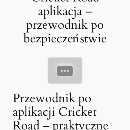
aplikacja –
przewodnik po
bezpieczeństwie
Przewodnik po
aplikacji Cricket
Road – praktyczne