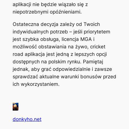
aplikacji nie będzie wiązało się z
niepotrzebnymi opóźnieniami.
Ostateczna decyzja zależy od Twoich
indywidualnych potrzeb – jeśli priorytetem
jest szybka obsługa, licencja MGA i
możliwość obstawiania na żywo, cricket
road aplikacja jest jedną z lepszych opcji
dostępnych na polskim rynku. Pamiętaj
jednak, aby grać odpowiedzialnie i zawsze
sprawdzać aktualne warunki bonusów przed
ich wykorzystaniem.
donkyho.net