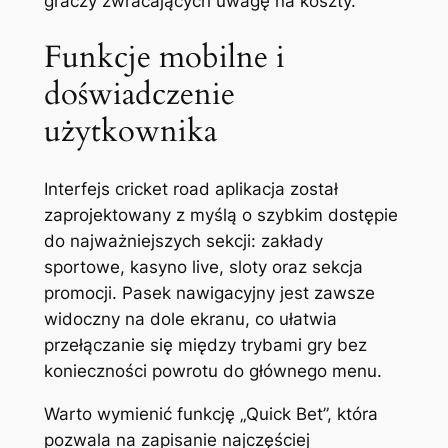
graczy zwracających uwagę na koszty.
Funkcje mobilne i
doświadczenie
użytkownika
Interfejs cricket road aplikacja został
zaprojektowany z myślą o szybkim dostępie
do najważniejszych sekcji: zakłady
sportowe, kasyno live, sloty oraz sekcja
promocji. Pasek nawigacyjny jest zawsze
widoczny na dole ekranu, co ułatwia
przełączanie się między trybami gry bez
konieczności powrotu do głównego menu.
Warto wymienić funkcję „Quick Bet”, która
pozwala na zapisanie najczęściej