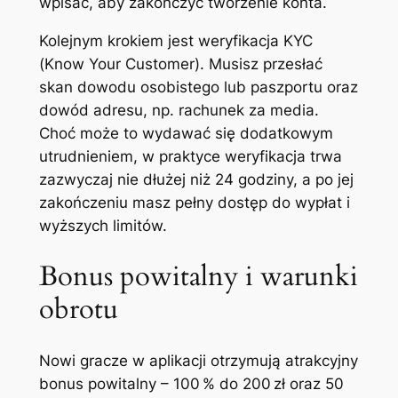
wpisać, aby zakończyć tworzenie konta.
Kolejnym krokiem jest weryfikacja KYC
(Know Your Customer). Musisz przesłać
skan dowodu osobistego lub paszportu oraz
dowód adresu, np. rachunek za media.
Choć może to wydawać się dodatkowym
utrudnieniem, w praktyce weryfikacja trwa
zazwyczaj nie dłużej niż 24 godziny, a po jej
zakończeniu masz pełny dostęp do wypłat i
wyższych limitów.
Bonus powitalny i warunki
obrotu
Nowi gracze w aplikacji otrzymują atrakcyjny
bonus powitalny – 100 % do 200 zł oraz 50