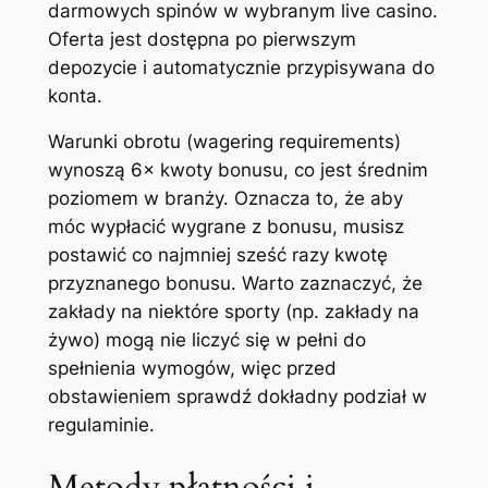
darmowych spinów w wybranym live casino.
Oferta jest dostępna po pierwszym
depozycie i automatycznie przypisywana do
konta.
Warunki obrotu (wagering requirements)
wynoszą 6× kwoty bonusu, co jest średnim
poziomem w branży. Oznacza to, że aby
móc wypłacić wygrane z bonusu, musisz
postawić co najmniej sześć razy kwotę
przyznanego bonusu. Warto zaznaczyć, że
zakłady na niektóre sporty (np. zakłady na
żywo) mogą nie liczyć się w pełni do
spełnienia wymogów, więc przed
obstawieniem sprawdź dokładny podział w
regulaminie.
Metody płatności i