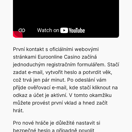
První kontakt s oficiálními webovými
stránkami Euroonline Casino začíná
jednoduchým registračním formulářem. Stačí
zadat e‑mail, vytvořit heslo a potvrdit věk,
což trvá jen pár minut. Po odeslání vám
přijde ověřovací e‑mail, kde stačí kliknout na
odkaz a účet je aktivní. V tomto okamžiku
můžete provést první vklad a hned začít
hrát.
Pro nové hráče je důležité nastavit si
bezpečné heslo a případně povolit