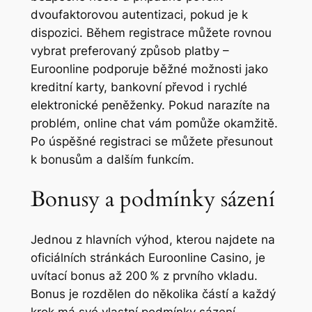
dvoufaktorovou autentizaci, pokud je k
dispozici. Během registrace můžete rovnou
vybrat preferovaný způsob platby –
Euroonline podporuje běžné možnosti jako
kreditní karty, bankovní převod i rychlé
elektronické peněženky. Pokud narazíte na
problém, online chat vám pomůže okamžitě.
Po úspěšné registraci se můžete přesunout
k bonusům a dalším funkcím.
Bonusy a podmínky sázení
Jednou z hlavních výhod, kterou najdete na
oficiálních stránkách Euroonline Casino, je
uvítací bonus až 200 % z prvního vkladu.
Bonus je rozdělen do několika částí a každý
krok má své vlastní podmínky sázení