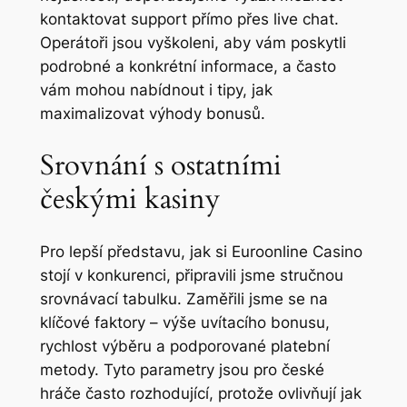
kontaktovat support přímo přes live chat.
Operátoři jsou vyškoleni, aby vám poskytli
podrobné a konkrétní informace, a často
vám mohou nabídnout i tipy, jak
maximalizovat výhody bonusů.
Srovnání s ostatními
českými kasiny
Pro lepší představu, jak si Euroonline Casino
stojí v konkurenci, připravili jsme stručnou
srovnávací tabulku. Zaměřili jsme se na
klíčové faktory – výše uvítacího bonusu,
rychlost výběru a podporované platební
metody. Tyto parametry jsou pro české
hráče často rozhodující, protože ovlivňují jak