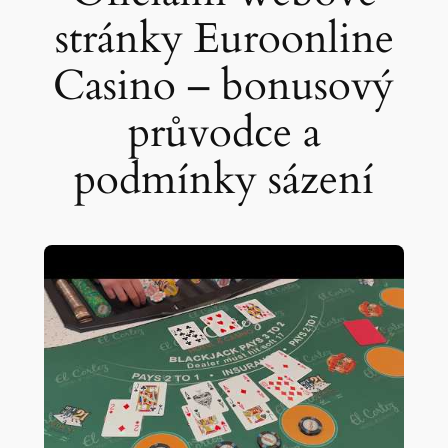
stránky Euroonline
Casino – bonusový
průvodce a
podmínky sázení