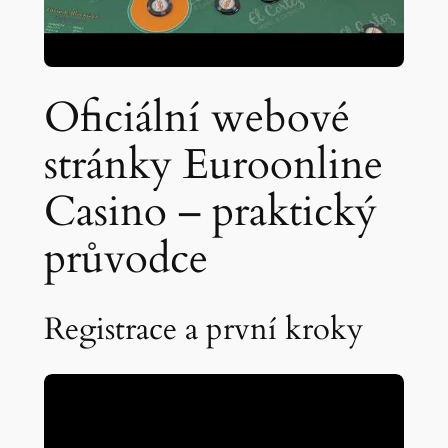
Oficiální webové
stránky Euroonline
Casino – praktický
průvodce
Registrace a první kroky