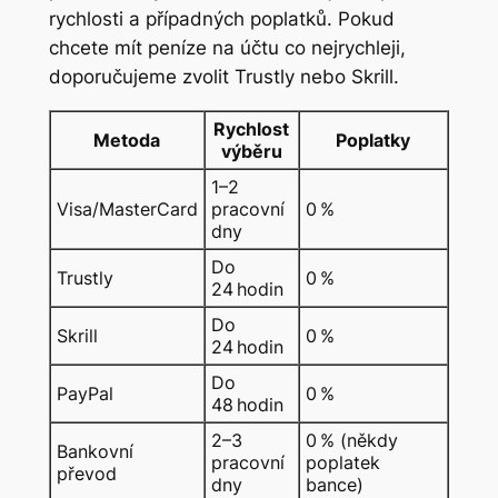
rychlosti a případných poplatků. Pokud
chcete mít peníze na účtu co nejrychleji,
doporučujeme zvolit Trustly nebo Skrill.
Rychlost
Metoda
Poplatky
výběru
1–2
Visa/MasterCard
pracovní
0 %
dny
Do
Trustly
0 %
24 hodin
Do
Skrill
0 %
24 hodin
Do
PayPal
0 %
48 hodin
2–3
0 % (někdy
Bankovní
pracovní
poplatek
převod
dny
bance)