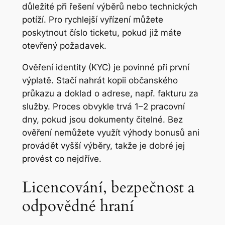
důležité při řešení výběrů nebo technických
potíží. Pro rychlejší vyřízení můžete
poskytnout číslo ticketu, pokud již máte
otevřený požadavek.
Ověření identity (KYC) je povinné při první
výplatě. Stačí nahrát kopii občanského
průkazu a doklad o adrese, např. fakturu za
služby. Proces obvykle trvá 1–2 pracovní
dny, pokud jsou dokumenty čitelné. Bez
ověření nemůžete využít výhody bonusů ani
provádět vyšší výběry, takže je dobré jej
provést co nejdříve.
Licencování, bezpečnost a
odpovědné hraní