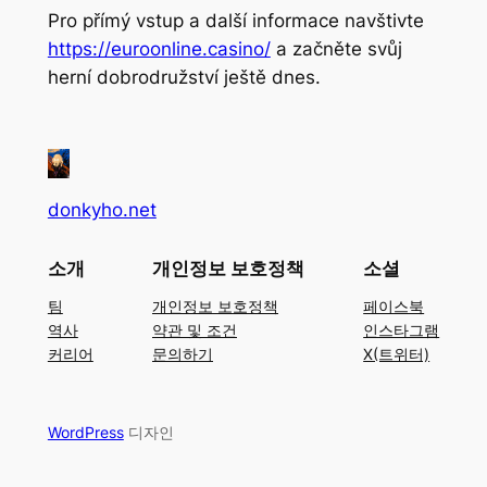
Pro přímý vstup a další informace navštivte
https://euroonline.casino/
a začněte svůj
herní dobrodružství ještě dnes.
donkyho.net
소개
개인정보 보호정책
소셜
팀
개인정보 보호정책
페이스북
역사
약관 및 조건
인스타그램
커리어
문의하기
X(트위터)
WordPress
디자인