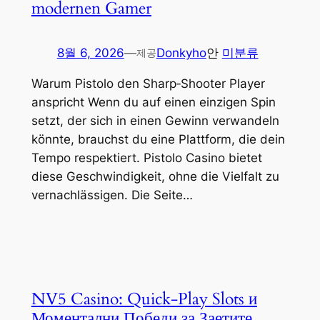
modernen Gamer
8월 6, 2026
—
Donkyho
안
미분류
제공
Warum Pistolo den Sharp‑Shooter Player
anspricht Wenn du auf einen einzigen Spin
setzt, der sich in einen Gewinn verwandeln
könnte, brauchst du eine Plattform, die dein
Tempo respektiert. Pistolo Casino bietet
diese Geschwindigkeit, ohne die Vielfalt zu
vernachlässigen. Die Seite…
NV5 Casino: Quick‑Play Slots и
Моментални Победи за Заетите