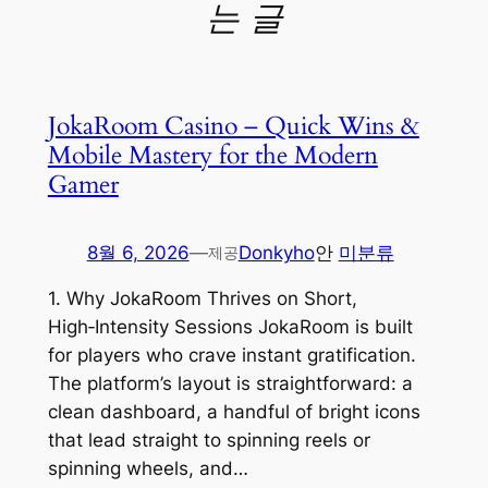
는 글
JokaRoom Casino – Quick Wins &
Mobile Mastery for the Modern
Gamer
8월 6, 2026
—
Donkyho
안
미분류
제공
1. Why JokaRoom Thrives on Short,
High‑Intensity Sessions JokaRoom is built
for players who crave instant gratification.
The platform’s layout is straightforward: a
clean dashboard, a handful of bright icons
that lead straight to spinning reels or
spinning wheels, and…