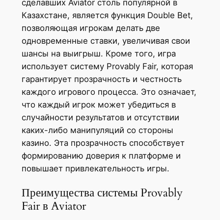
сделавших Aviator столь популярной в
Казахстане, является функция Double Bet,
позволяющая игрокам делать две
одновременные ставки, увеличивая свои
шансы на выигрыш. Кроме того, игра
использует систему Provably Fair, которая
гарантирует прозрачность и честность
каждого игрового процесса. Это означает,
что каждый игрок может убедиться в
случайности результатов и отсутствии
каких-либо манипуляций со стороны
казино. Эта прозрачность способствует
формированию доверия к платформе и
повышает привлекательность игры.
Преимущества системы Provably
Fair в Aviator