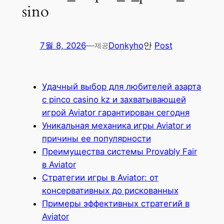
sino
7월 8, 2026
—
Donkyho
안
Post
제공
Удачный выбор для любителей азарта
с pinco casino kz и захватывающей
игрой Aviator гарантирован сегодня
Уникальная механика игры Aviator и
причины ее популярности
Преимущества системы Provably Fair
в Aviator
Стратегии игры в Aviator: от
консервативных до рискованных
Примеры эффективных стратегий в
Aviator