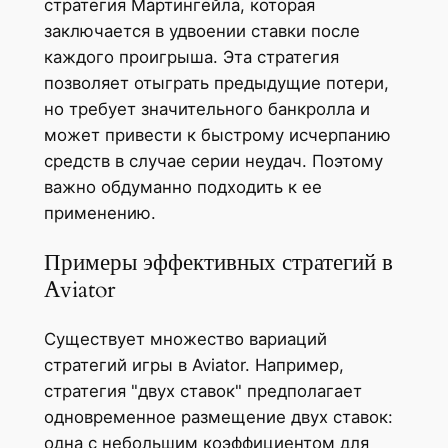
стратегия Мартингейла, которая
заключается в удвоении ставки после
каждого проигрыша. Эта стратегия
позволяет отыграть предыдущие потери,
но требует значительного банкролла и
может привести к быстрому исчерпанию
средств в случае серии неудач. Поэтому
важно обдуманно подходить к ее
применению.
Примеры эффективных стратегий в
Aviator
Существует множество вариаций
стратегий игры в Aviator. Например,
стратегия "двух ставок" предполагает
одновременное размещение двух ставок:
одна с небольшим коэффициентом для