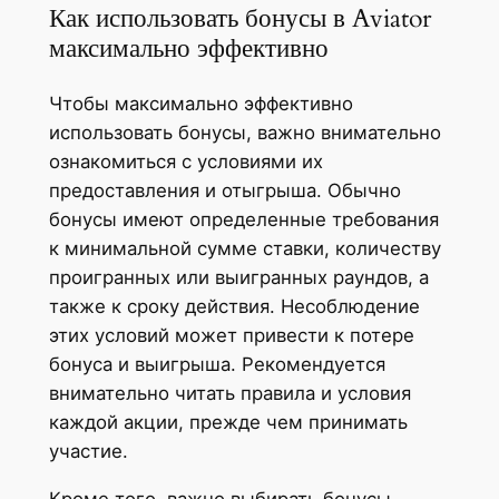
Как использовать бонусы в Aviator
максимально эффективно
Чтобы максимально эффективно
использовать бонусы, важно внимательно
ознакомиться с условиями их
предоставления и отыгрыша. Обычно
бонусы имеют определенные требования
к минимальной сумме ставки, количеству
проигранных или выигранных раундов, а
также к сроку действия. Несоблюдение
этих условий может привести к потере
бонуса и выигрыша. Рекомендуется
внимательно читать правила и условия
каждой акции, прежде чем принимать
участие.
Кроме того, важно выбирать бонусы,