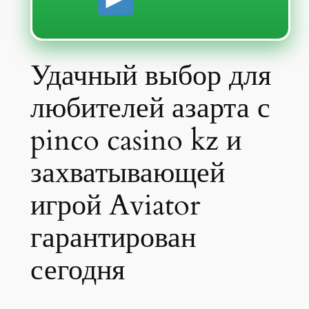
Удачный выбор для
любителей азарта с
pinco casino kz и
захватывающей
игрой Aviator
гарантирован
сегодня