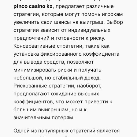
pinco casino kz
, предлагает различные
стратегии, которые могут помочь игрокам
увеличить свои шансы на выигрыш. Выбор
стратегии зависит от индивидуальных
предпочтений и готовности к риску.
Консервативные стратегии, такие как
установка фиксированного коэффициента
для вывода средств, позволяют
минимизировать риски и получать
небольшой, но стабильный доход.
Рискованные стратегии, наоборот,
предполагают ожидание высоких
коэффициентов, что может привести к
большим выигрышам, но и к
значительным потерям.
Одной из популярных стратегий является