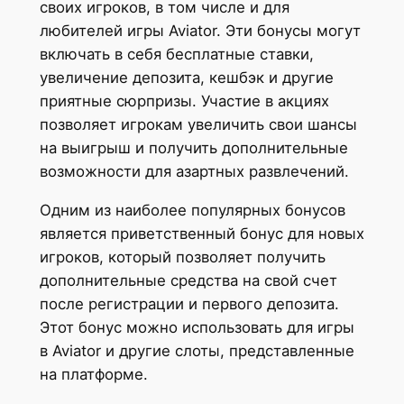
своих игроков, в том числе и для
любителей игры Aviator. Эти бонусы могут
включать в себя бесплатные ставки,
увеличение депозита, кешбэк и другие
приятные сюрпризы. Участие в акциях
позволяет игрокам увеличить свои шансы
на выигрыш и получить дополнительные
возможности для азартных развлечений.
Одним из наиболее популярных бонусов
является приветственный бонус для новых
игроков, который позволяет получить
дополнительные средства на свой счет
после регистрации и первого депозита.
Этот бонус можно использовать для игры
в Aviator и другие слоты, представленные
на платформе.