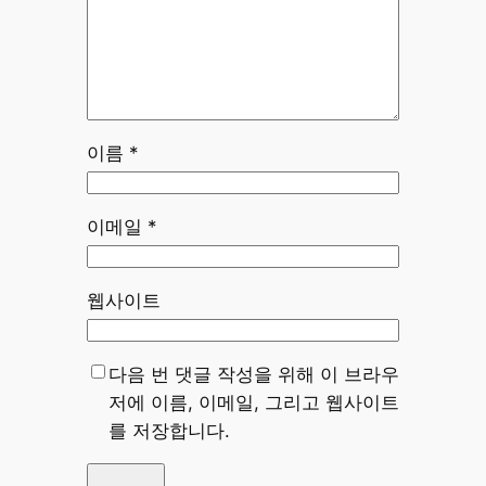
이름
*
이메일
*
웹사이트
다음 번 댓글 작성을 위해 이 브라우
저에 이름, 이메일, 그리고 웹사이트
를 저장합니다.