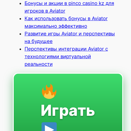
Бонусы и акции в pinco casino kz для
игроков в Aviator
Как использовать бонусы в Aviator
максимально эффективно
Развитие игры Aviator и перспективы
на будущее
Перспективы интеграции Aviator с
технологиями виртуальной
реальности
Играть