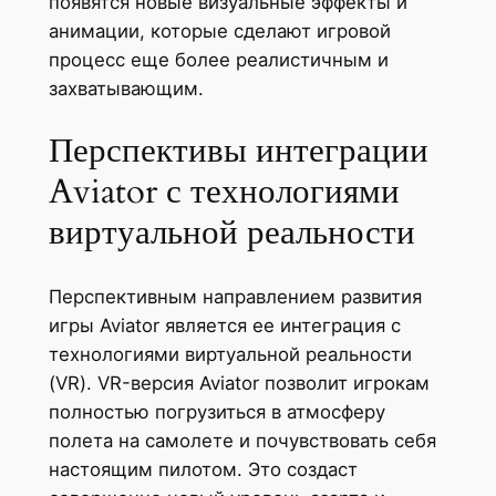
появятся новые визуальные эффекты и
анимации, которые сделают игровой
процесс еще более реалистичным и
захватывающим.
Перспективы интеграции
Aviator с технологиями
виртуальной реальности
Перспективным направлением развития
игры Aviator является ее интеграция с
технологиями виртуальной реальности
(VR). VR-версия Aviator позволит игрокам
полностью погрузиться в атмосферу
полета на самолете и почувствовать себя
настоящим пилотом. Это создаст